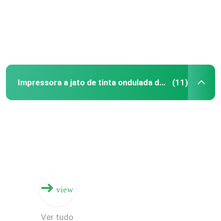
Sobre nós
Excursão da fábrica
Impressora a jato de tinta ondulada da caixa
(11)
Controle da qualidade
Contacte-nos
Notícia
Peça umas citações
view
Máquina imprimindo ondulada de Digitas
Ver tudo