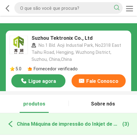
Suzhou Tektronix Co., Ltd
No.1 Bld. Aoji Industial Park, No2318 East
Taihu Road, Hengjing, Wuzhong District,
Suzhou, China,China
5.0
Fornecedor verificado
Ligue agora
Fale Conosco
produtos
Sobre nós
China Máquina de impressão do Inkjet de Digitas
(3)