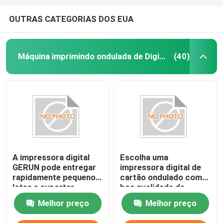
OUTRAS CATEGORIAS DOS EUA
Máquina imprimindo ondulada de Digitas
(40)
A impressora digital
Escolha uma
GERUN pode entregar
impressora digital de
rapidamente pequenos
cartão ondulado com
lotes e suportar
boa qualidade de
impressão de
impressão e velocidade
Melhor preço
Melhor preço
embalagens
rápida, e, claro,
personalizadas
escolha o Gerium.